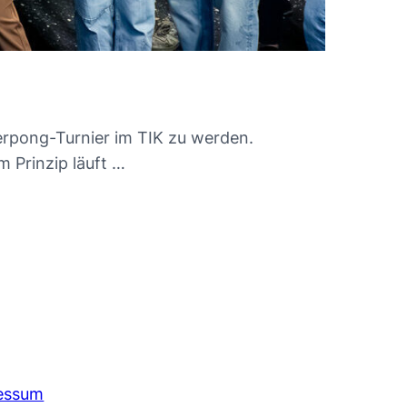
erpong-Turnier im TIK zu werden.
m Prinzip läuft …
essum