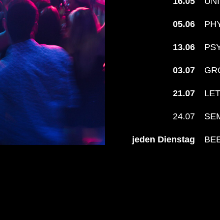
16.05
UN
05.06
PH
13.06
PS
03.07
GR
21.07
LET
24.07
SE
jeden Dienstag
BE