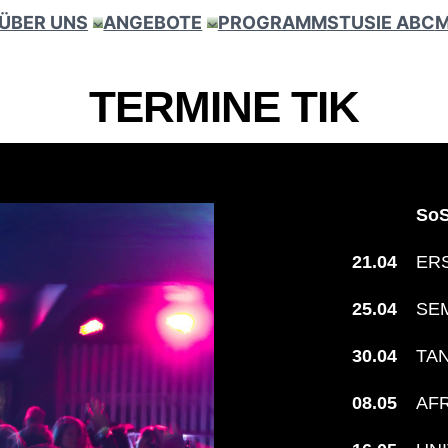
ÜBER UNS
ANGEBOTE
PROGRAMM
STUSIE ABC
M
TERMINE
TIK
SoS
21.04
ER
25.04
SE
30.04
TAN
08.05
AF