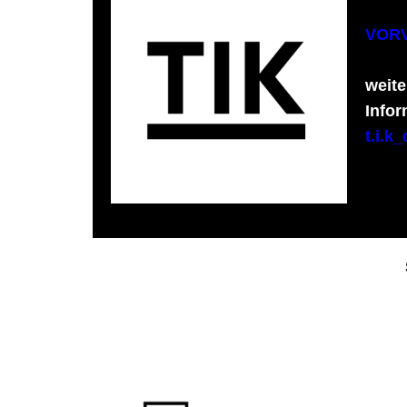
VOR
weite
Infor
t.i.k