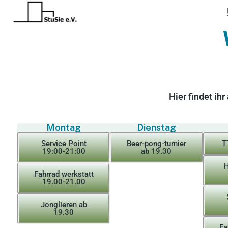
Hier findet ih
Montag
Dienstag
Service Point
Beer-pong-turnier
T
19:00-21:00
ab 19.30
H
Fahrrad werkstatt
19.00-21.00
Jonglieren ab
19.30
Fa