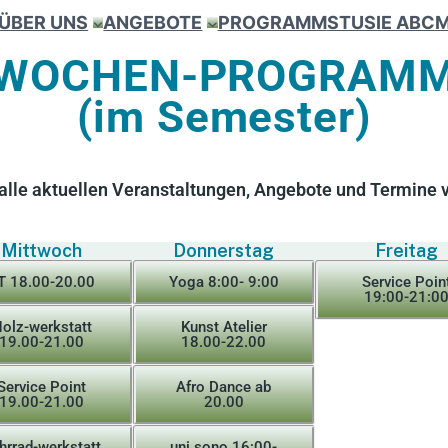
ÜBER UNS
ANGEBOTE
PROGRAMM
STUSIE ABC
M
WOCHEN-PROGRAM
(im Semester)
r alle aktuellen Veranstaltungen, Angebote und Termine 
Mittwoch
Donnerstag
Freitag
T 18.00-20.00
Yoga 8:00- 9:00
Service Poin
19:00-21:0
olz-werkstatt
Kunst Atelier
19.00-21.00
18.00-22.00
Service Point
Afro Dance ab
19.00-21.00
20.00
hrrad-werkstatt
uni.sono 16:00-