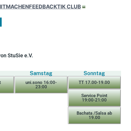
ITMACHEN
FEEDBACK
TIK CLUB
M
von StuSie e.V.
Samstag
Sonntag
t
uni.sono 16:00-
TT 17.00-19.00
0
23:00
Service Point
19:00-21:00
Bachata /Salsa ab
19.00