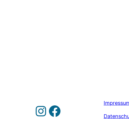
Impressu
Instagram
https://www.facebook.com/groups/100771280013291/
Datenschu